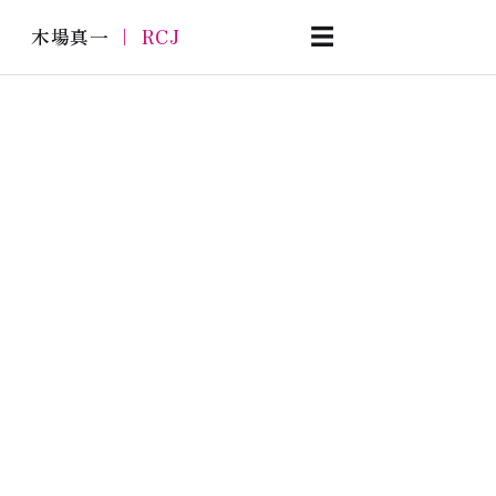
木場真一
｜ RCJ
☰